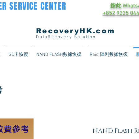
R SERVICE CENTER
按此 Whats
+852 9225 04
RecoveryHK.com
DataRecovery Solution
復
SD卡恢復
NAND FLASH數據恢復
Raid 陣列數據恢復
考
NAND Flash R