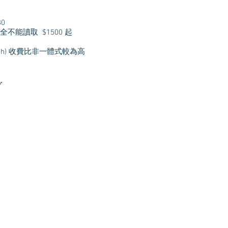
0
不能讀取 $1500 起
th)
收費比非一體式較為高
y