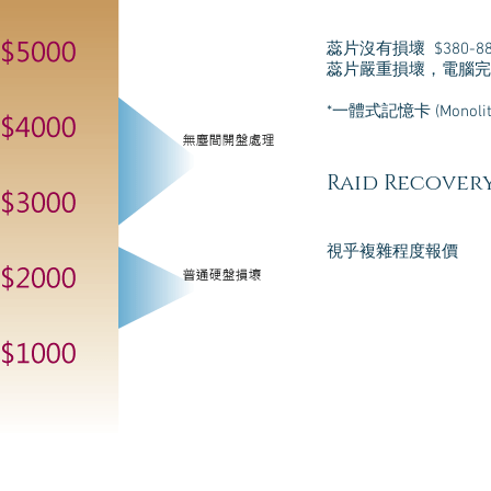
蕊片沒有損壞 $380-88
蕊片嚴重損壞，電腦完全
*一體式記憶卡 (
Monoli
Raid Recover
視乎複雜程度報價